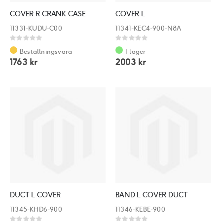
COVER R CRANK CASE
COVER L
11331-KUDU-C00
11341-KEC4-900-N8A
Rating:
Rating:
0%
0%
Beställningsvara
I lager
1763 kr
2003 kr
DUCT L COVER
BAND L COVER DUCT
11345-KHD6-900
11346-KEBE-900