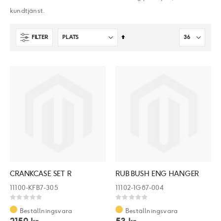
kundtjänst.
Sätt
FILTER
fallande
sortering
CRANKCASE SET R
RUB BUSH ENG HANGER
11100-KFB7-305
11102-1G87-004
Rating:
Rating:
0%
0%
Beställningsvara
Beställningsvara