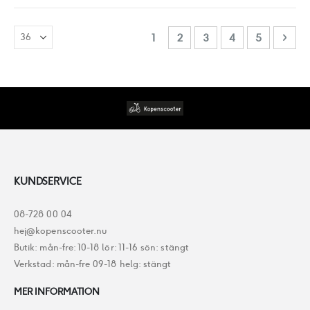
Sida
You're currently reading page
Sida
Sida
Sida
Sida
Sida
Näst
1
2
3
4
5
KUNDSERVICE
08-728 00 04
hej@kopenscooter.nu
Butik: mån-fre: 10-18 lör: 11-16 sön: stängt
Verkstad: mån-fre 09-18 helg: stängt
MER INFORMATION