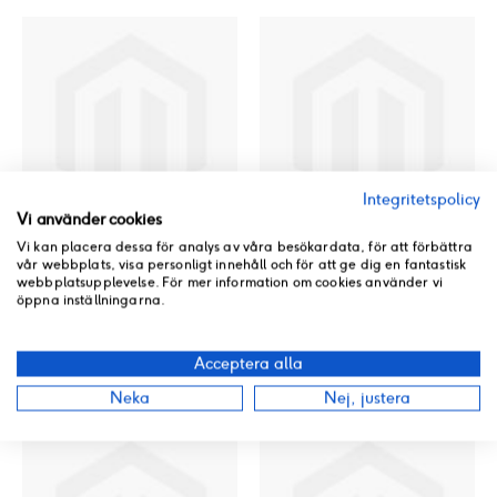
Integritetspolicy
Vi använder cookies
Vi kan placera dessa för analys av våra besökardata, för att förbättra
CLAMPER BRTH DRAIN TUBE
CLIP VACUUM TUBE
vår webbplats, visa personligt innehåll och för att ge dig en fantastisk
webbplatsupplevelse. För mer information om cookies använder vi
11383-KUDU-900
11386-GFY6-900
öppna inställningarna.
Rating:
Rating:
0%
0%
Beställningsvara
Beställningsvara
Acceptera alla
45 kr
30 kr
Neka
Nej, justera