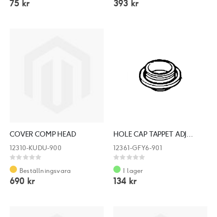
75 kr
393 kr
COVER COMP HEAD
HOLE CAP TAPPET ADJUSTING
12310-KUDU-900
12361-GFY6-901
Rating:
Rating:
0%
0%
Beställningsvara
I lager
690 kr
134 kr