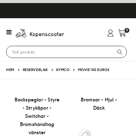
artikl
0
Växla
Cart
Nav
HEM
RESERVDELAR
KYMCO
MOVIE 150 EURO3
Backspeglar - Styre
Bromsar - Hjul -
- Strykåpor -
Däck
Switchar -
Bromshandtag
vänster