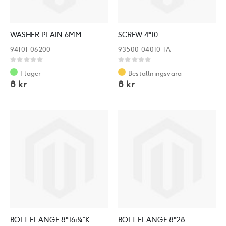
WASHER PLAIN 6MM
SCREW 4*10
94101-06200
93500-04010-1A
Rating:
Rating:
0%
0%
I lager
Beställningsvara
8 kr
8 kr
BOLT FLANGE 8*16ï¼ˆKï¼‰
BOLT FLANGE 8*28