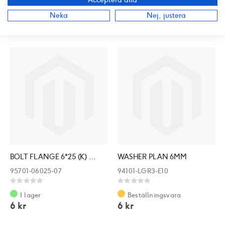
0%
0%
Beställningsvara
Beställningsvara
Neka
Nej, justera
5 kr
6 kr
BOLT FLANGE 6*25 (K) **06 C.P.N.
WASHER PLAN 6MM
95701-06025-07
94101-LGR3-E10
Rating:
Rating:
0%
0%
I lager
Beställningsvara
6 kr
6 kr