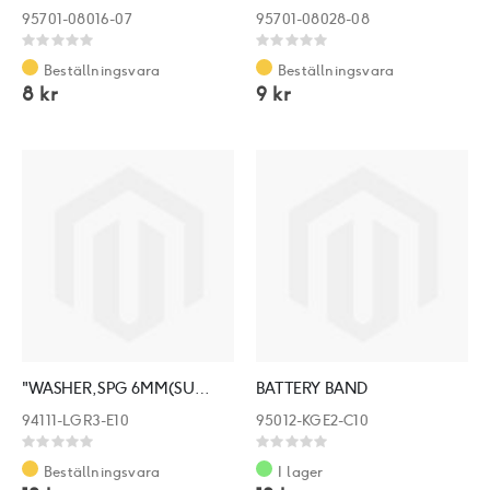
95701-08016-07
95701-08028-08
Rating:
Rating:
0%
0%
Beställningsvara
Beställningsvara
8 kr
9 kr
"WASHER,SPG 6MM(SUS 201)"
BATTERY BAND
94111-LGR3-E10
95012-KGE2-C10
Rating:
Rating:
0%
0%
Beställningsvara
I lager