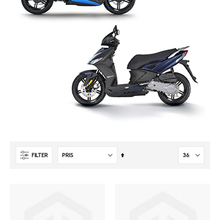
Sätt
FILTER
fallande
sortering