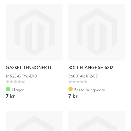
GASKET TENSIONER LIFTER @A
BOLT FLANGE SH 6X12
14523-GFY6-E90
96001-06012-07
Rating:
Rating:
0%
0%
I lager
Beställningsvara
7 kr
7 kr