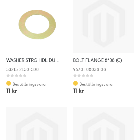
WASHER STRG HDL DUST-SEAL
BOLT FLANGE 8*38 (C)
53215-2L50-C00
95701-08038-08
Rating:
Rating:
0%
0%
Beställningsvara
Beställningsvara
11 kr
11 kr