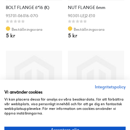
BOLT FLANGE 6*16 (K)
NUT FLANGE 6mm
95701-06016-07G
90301-LEJ2-E10
Rating:
Rating:
0%
0%
Beställningsvara
Beställningsvara
5 kr
5 kr
Integritetspolicy
Vi använder cookies
Vi kan placera dessa för analys av våra besökardata, för att förbättra
vår webbplats, visa personligt innehåll och för att ge dig en fantastisk
webbplatsupplevelse. För mer information om cookies använder vi
öppna inställningarna.
BOLT WASHER 6*25 (K)
BOLT M6*28
93404-06025-07
90114-GDM4-C00
Acceptera alla
Rating:
Rating: