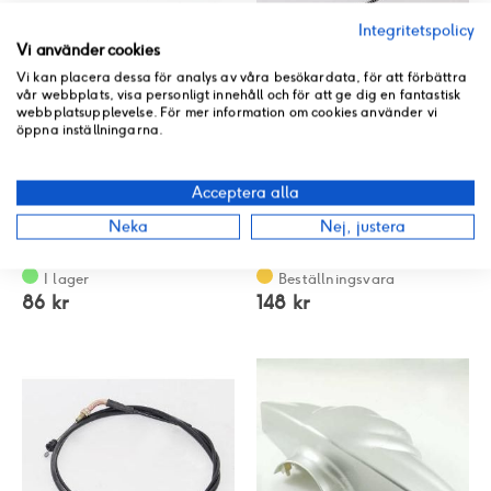
Integritetspolicy
Vi använder cookies
Vi kan placera dessa för analys av våra besökardata, för att förbättra
vår webbplats, visa personligt innehåll och för att ge dig en fantastisk
webbplatsupplevelse. För mer information om cookies använder vi
öppna inställningarna.
Acceptera alla
Gashandtag
17 Bakbromsvajer
Neka
Nej, justera
530400-TAC-0300
540200-TA9-0100
Rating:
Rating:
0%
0%
I lager
Beställningsvara
86 kr
148 kr