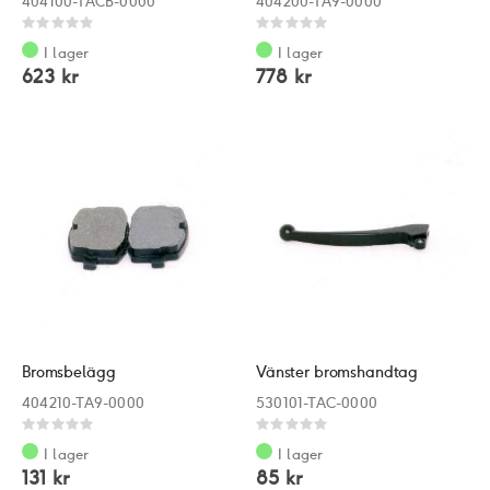
404100-TACB-0000
404200-TA9-0000
Rating:
Rating:
0%
0%
I lager
I lager
623 kr
778 kr
Bromsbelägg
Vänster bromshandtag
404210-TA9-0000
530101-TAC-0000
Rating:
Rating:
0%
0%
I lager
I lager
131 kr
85 kr