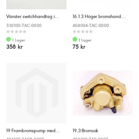
Vänster switchhandtag inkl bromshandtag
16.1.3 Höger bromshandtag UTGÅR
330100-TAC-0000
404004-TAC-0000
Rating:
Rating:
0%
0%
I lager
I lager
358 kr
75 kr
19 Frambromspump med handtag
19,3 Bromsok