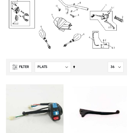
Sätt
FILTER
fallande
sortering