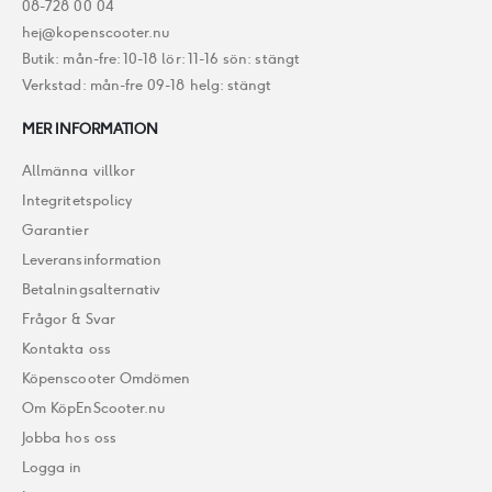
08-728 00 04
hej@kopenscooter.nu
Butik: mån-fre: 10-18 lör: 11-16 sön: stängt
Verkstad: mån-fre 09-18 helg: stängt
MER INFORMATION
Allmänna villkor
Integritetspolicy
Garantier
Leveransinformation
Betalningsalternativ
Frågor & Svar
Kontakta oss
Köpenscooter Omdömen
Om KöpEnScooter.nu
Jobba hos oss
Logga in