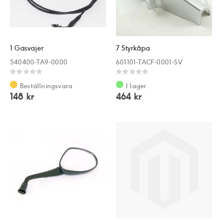
1 Gasvajer
7 Styrkåpa
540400-TA9-0000
601101-TACF-0001-SV
Rating:
Rating:
0%
0%
Beställningsvara
I lager
148 kr
464 kr