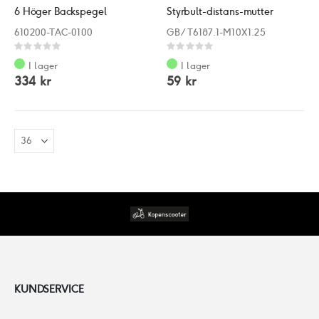
6 Höger Backspegel
Styrbult-distans-mutter
610200-TAC-0100
GB/T6187.1-M10X1.25
Rating:
Rating:
0%
0%
I lager
I lager
334 kr
59 kr
KUNDSERVICE