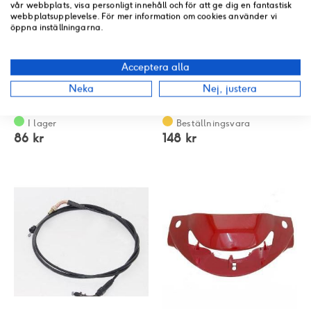
vår webbplats, visa personligt innehåll och för att ge dig en fantastisk
webbplatsupplevelse. För mer information om cookies använder vi
öppna inställningarna.
Acceptera alla
Gashandtag
17 Bakbromsvajer
Neka
Nej, justera
530400-TAC-0300
540200-TA9-0100
Rating:
Rating:
0%
0%
I lager
Beställningsvara
86 kr
148 kr