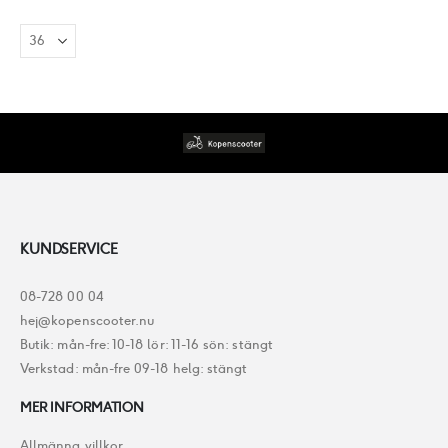
KUNDSERVICE
08-728 00 04
hej@kopenscooter.nu
Butik: mån-fre: 10-18 lör: 11-16 sön: stängt
Verkstad: mån-fre 09-18 helg: stängt
MER INFORMATION
Allmänna villkor