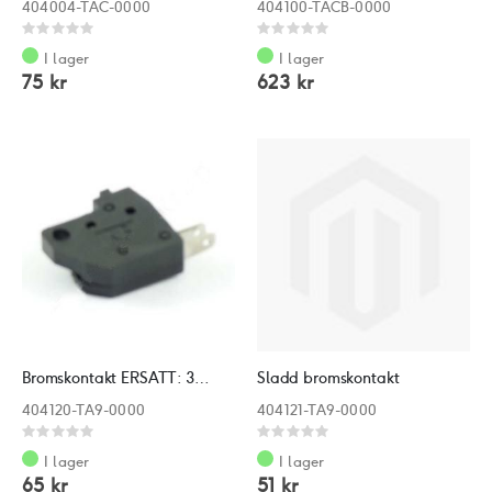
404004-TAC-0000
404100-TACB-0000
Rating:
Rating:
0%
0%
I lager
I lager
75 kr
623 kr
Bromskontakt ERSATT: 3547021
Sladd bromskontakt
404120-TA9-0000
404121-TA9-0000
Rating:
Rating:
0%
0%
I lager
I lager
65 kr
51 kr