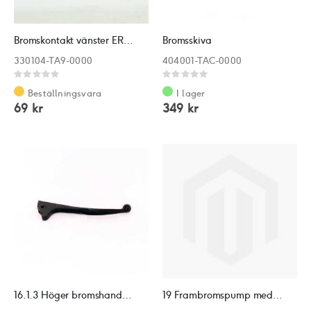
Bromskontakt vänster ERSATT AV: 3411006
Bromsskiva
330104-TA9-0000
404001-TAC-0000
Rating:
Rating:
0%
0%
Beställningsvara
I lager
69 kr
349 kr
16.1.3 Höger bromshandtag UTGÅR
19 Frambromspump med handtag