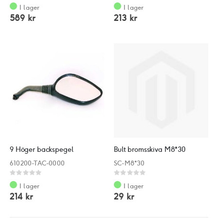
0%
0%
I lager
I lager
589 kr
213 kr
9 Höger backspegel
Bult bromsskiva M8*30
610200-TAC-0000
SC-M8*30
Rating:
Rating:
0%
0%
I lager
I lager
214 kr
29 kr