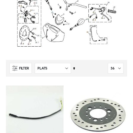
Sätt
FILTER
fallande
sortering