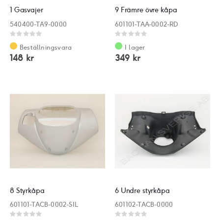
1 Gasvajer
9 Främre övre kåpa
540400-TA9-0000
601101-TAA-0002-RD
Rating:
Rating:
0%
0%
Beställningsvara
I lager
148 kr
349 kr
8 Styrkåpa
6 Undre styrkåpa
601101-TACB-0002-SIL
601102-TACB-0000
Rating:
Rating: