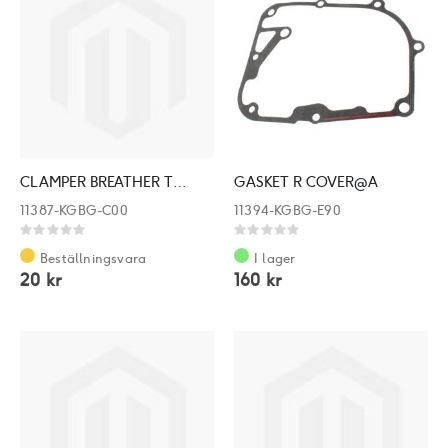
CLAMPER BREATHER TUBE
GASKET R COVER@A
11387-KGBG-C00
11394-KGBG-E90
Rating:
Rating:
0%
0%
Beställningsvara
I lager
20 kr
160 kr