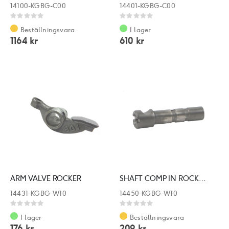
14100-KGBG-C00
14401-KGBG-C00
Rating:
Rating:
0%
0%
Beställningsvara
I lager
1164 kr
610 kr
ARM VALVE ROCKER
SHAFT COMP IN ROCKER ARM
14431-KGBG-W10
14450-KGBG-W10
Rating:
Rating:
0%
0%
I lager
Beställningsvara
176 kr
209 kr