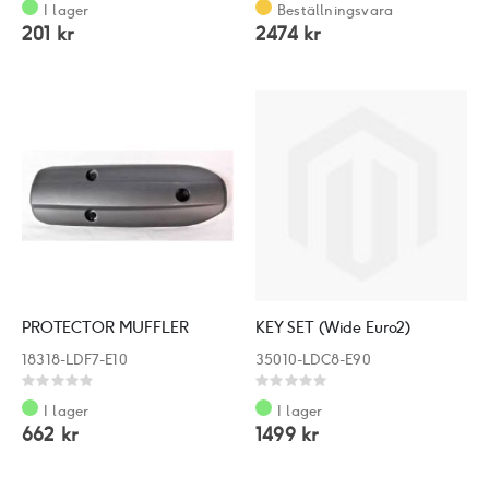
0%
0%
I lager
Beställningsvara
201 kr
2474 kr
PROTECTOR MUFFLER
KEY SET (Wide Euro2)
18318-LDF7-E10
35010-LDC8-E90
Rating:
Rating:
0%
0%
I lager
I lager
662 kr
1499 kr