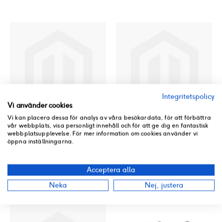
Integritetspolicy
Vi använder cookies
Vi kan placera dessa för analys av våra besökardata, för att förbättra
vår webbplats, visa personligt innehåll och för att ge dig en fantastisk
CLAMPER THROTTLE CABLE
CLAMPER BRAKE CABLE
webbplatsupplevelse. För mer information om cookies använder vi
öppna inställningarna.
11381-KHC4-C00
11382-LBD6-C00
Rating:
Rating:
0%
0%
Beställningsvara
Beställningsvara
Acceptera alla
79 kr
33 kr
Neka
Nej, justera