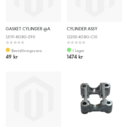
GASKET CYLINDER @A
CYLINDER ASSY
12191-KGBG-E90
12200-KGBG-C10
Rating:
Rating:
0%
0%
Beställningsvara
I lager
49 kr
1474 kr