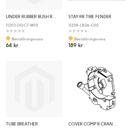
UNDER RUBBER BUSH REAR CUSHION
STAY RR TIRE FENDER
11203-GGC7-W10
11208-LBD6-C00
Rating:
Rating:
0%
0%
Beställningsvara
Beställningsvara
64 kr
189 kr
TUBE BREATHER
COVER COMP R CRANK CASE