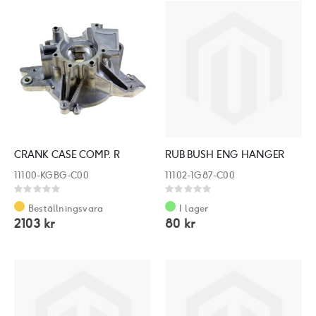
CRANK CASE COMP. R
RUB BUSH ENG HANGER
11100-KGBG-C00
11102-1G87-C00
Rating:
Rating:
0%
0%
Beställningsvara
I lager
2103 kr
80 kr