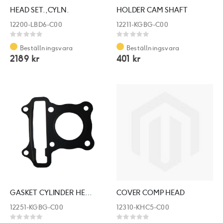
HEAD SET.,CYLN.
HOLDER CAM SHAFT
12200-LBD6-C00
12211-KGBG-C00
Rating:
Rating:
0%
0%
Beställningsvara
Beställningsvara
2189 kr
401 kr
GASKET CYLINDER HEAD ERSATT: 12251-KGBG-900
COVER COMP HEAD
12251-KGBG-C00
12310-KHC5-C00
Rating:
Rating: