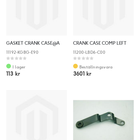
GASKET CRANK CASE@A
CRANK CASE COMP LEFT
11192-KGBG-E90
11200-LBD6-C00
Rating:
Rating:
0%
0%
I lager
Beställningsvara
113 kr
3601 kr