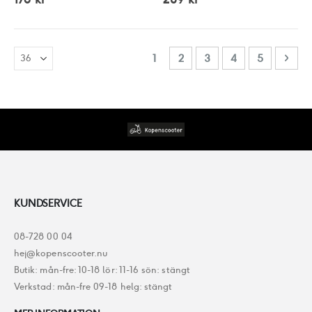
Sida
You're currently reading page
Sida
Sida
Sida
Sida
Sida
Näst
1
2
3
4
5
KUNDSERVICE
08-728 00 04
hej@kopenscooter.nu
Butik: mån-fre: 10-18 lör: 11-16 sön: stängt
Verkstad: mån-fre 09-18 helg: stängt