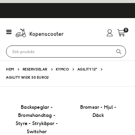
artikl
0
Växla
Cart
Nav
HEM
RESERVDELAR
KYMCO
AGILITY 12"
AGILITY WIDE 50 EURO2
Backspeglar -
Bromsar - Hjul -
Bromshandtag -
Däck
Styre - Strykåpor -
Switchar