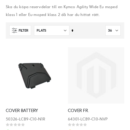
Ska du köpa reservdelar till en Kymco Agility Wide Eu moped
klass 1 eller Eu-moped klass 2 då har du hittat rätt.
Sätt
FILTER
fallande
sortering
COVER BATTERY
COVER FR.
50326-LCB9-C10-N1R
64301-LCB9-C10-NVP
Rating:
Rating: