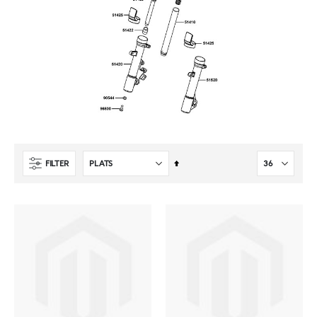
Sätt
FILTER
fallande
sortering