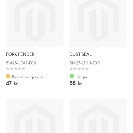
FORK FENDER
DUST SEAL
51425-LEA7-E00
51427-LDH1-E00
Rating:
Rating:
0%
0%
Beställningsvara
I lager
47 kr
58 kr