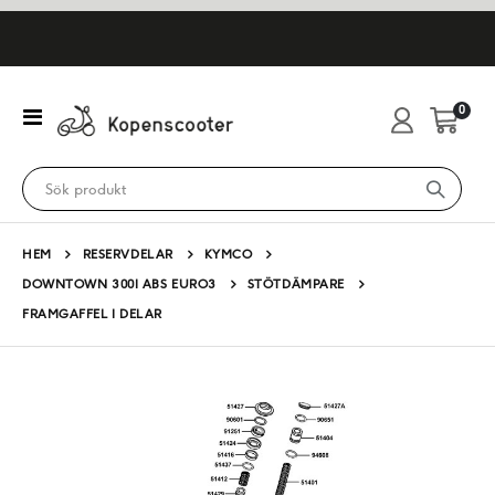
artikl
0
Växla
Cart
Nav
HEM
RESERVDELAR
KYMCO
DOWNTOWN 300I ABS EURO3
STÖTDÄMPARE
FRAMGAFFEL I DELAR