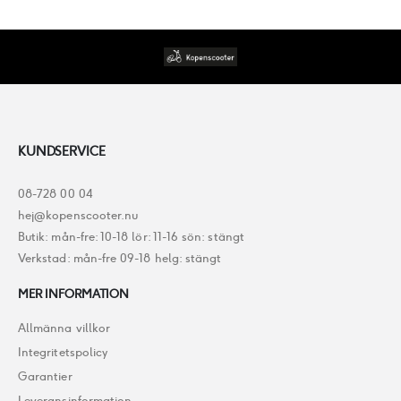
KUNDSERVICE
08-728 00 04
hej@kopenscooter.nu
Butik: mån-fre: 10-18 lör: 11-16 sön: stängt
Verkstad: mån-fre 09-18 helg: stängt
MER INFORMATION
Allmänna villkor
Integritetspolicy
Garantier
Leveransinformation