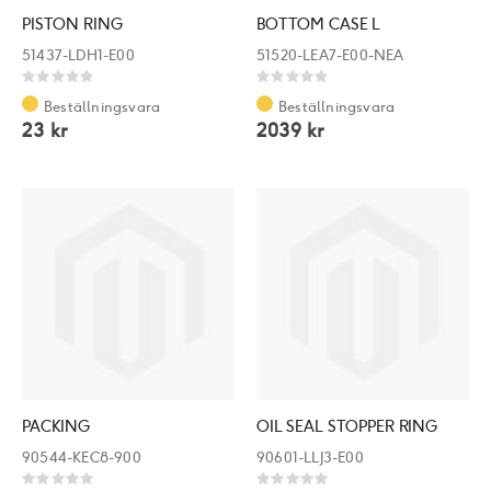
PISTON RING
BOTTOM CASE L
51437-LDH1-E00
51520-LEA7-E00-NEA
Rating:
Rating:
0%
0%
Beställningsvara
Beställningsvara
23 kr
2039 kr
PACKING
OIL SEAL STOPPER RING
90544-KEC8-900
90601-LLJ3-E00
Rating:
Rating: