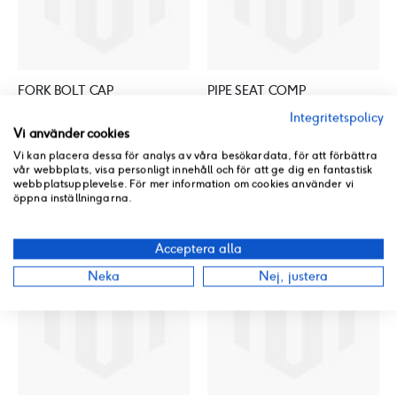
FORK BOLT CAP
PIPE SEAT COMP
51427-LLJ3-E00
51429-LEA7-E00
Integritetspolicy
Vi använder cookies
Rating:
Rating:
0%
0%
Vi kan placera dessa för analys av våra besökardata, för att förbättra
Beställningsvara
Beställningsvara
vår webbplats, visa personligt innehåll och för att ge dig en fantastisk
28 kr
418 kr
webbplatsupplevelse. För mer information om cookies använder vi
öppna inställningarna.
Acceptera alla
Neka
Nej, justera