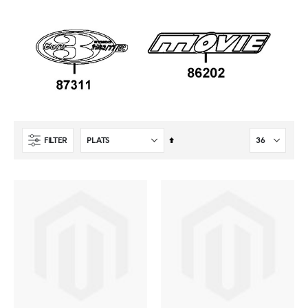
Sätt
FILTER
fallande
sortering