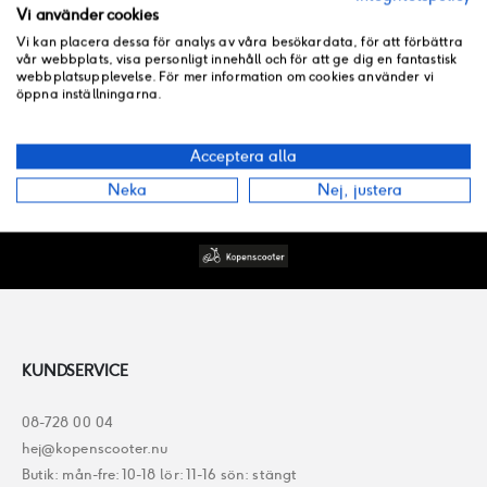
Rating:
Rating:
Vi använder cookies
0%
0%
Beställningsvara
Beställningsvara
Vi kan placera dessa för analys av våra besökardata, för att förbättra
60 kr
45 kr
vår webbplats, visa personligt innehåll och för att ge dig en fantastisk
webbplatsupplevelse. För mer information om cookies använder vi
öppna inställningarna.
Acceptera alla
Neka
Nej, justera
KUNDSERVICE
08-728 00 04
hej@kopenscooter.nu
Butik: mån-fre: 10-18 lör: 11-16 sön: stängt