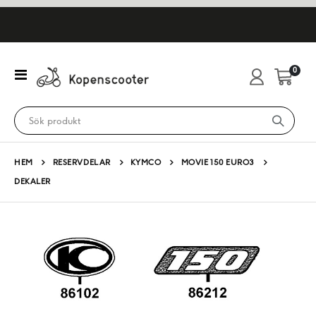
artikl
0
Växla
Cart
Nav
HEM
RESERVDELAR
KYMCO
MOVIE 150 EURO3
DEKALER