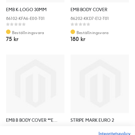
EMB K-LOGO 30MM
EMB BODY COVER
86102-KFA6-E00-T01
86202-KKD7-E12-T01
Rating:
Rating:
0%
0%
Beställningsvara
Beställningsvara
75 kr
180 kr
EMB B BODY COVER **E00 C.2006.08.08
STRIPE MARK EURO 2
86212-KHD8-E00-T01
87311-KKD6-E00-T01
Integritetspolicy