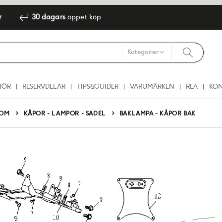
r
30 dagars
öppet köp
HÖR
RESERVDELAR
TIPS&GUIDER
VARUMÄRKEN
REA
KO
DOM
KÅPOR - LAMPOR - SADEL
BAKLAMPA - KÅPOR BAK