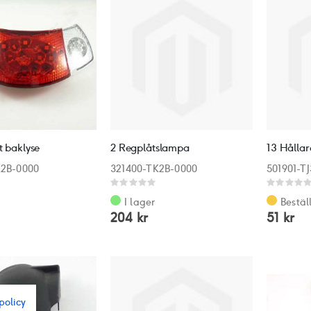
t baklyse
2 Regplåtslampa
K2B-0000
321400-TK2B-0000
501901-T
Rating:
Rating:
0%
0%
I lager
Bestäl
204 kr
51 kr
policy