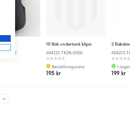
r
ärm
10 Bak undertank kåpa
2 Bakskä
K2B-0000
604212-TK2B-0000
604213-T
Rating:
Rating:
0%
0%
Beställningsvara
I lage
195 kr
199 kr