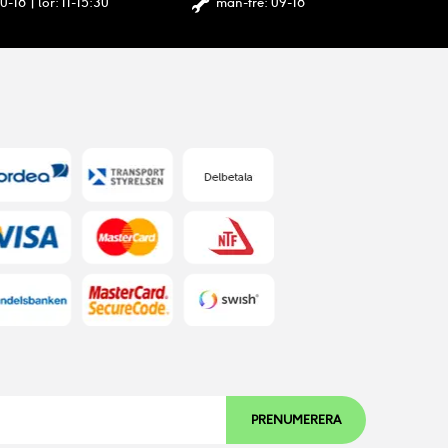
0-18 | lör: 11-15:30
mån-fre: 09-18
PRENUMERERA