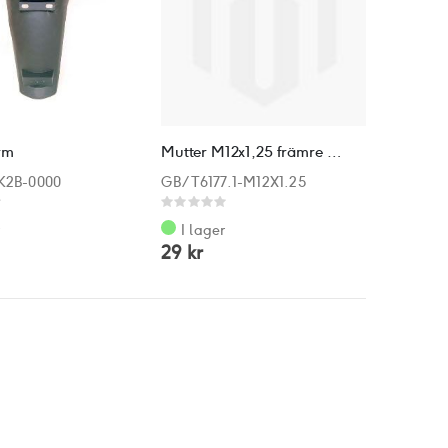
rm
Mutter M12x1,25 främre variator
K2B-0000
GB/T6177.1-M12X1.25
Rating:
0%
r
I lager
29 kr