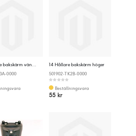
13 Hållare bakskärm vänster
14 Hållare bakskärm höger
J3A-0000
501902-TK2B-0000
Rating:
0%
lningsvara
Beställningsvara
55 kr