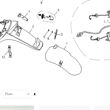
Sätt
å
fallande
sortering