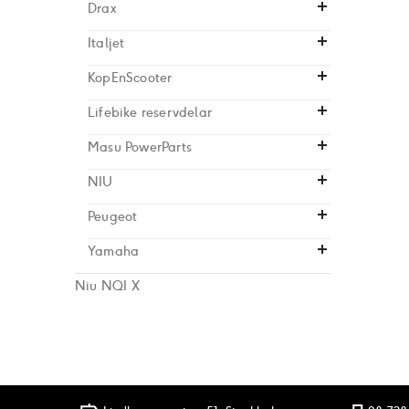
Drax
Italjet
KopEnScooter
Lifebike reservdelar
Masu PowerParts
NIU
Peugeot
Yamaha
Niu NQI X