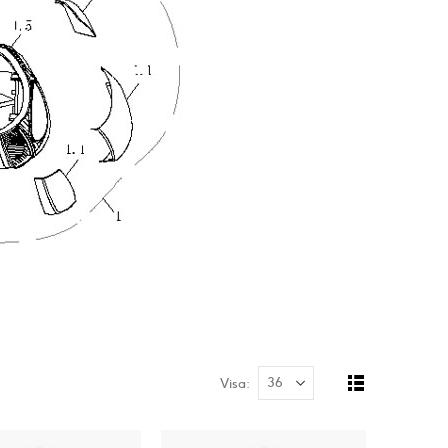
Visa
Rutnät
Listvy
Visa
som