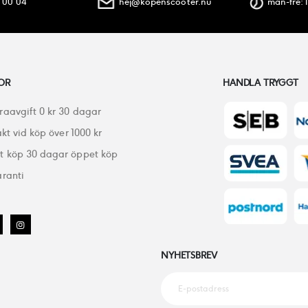
 00 04
hej@kopenscooter.nu
mån-fre: 1
OR
HANDLA TRYGGT
raavgift 0 kr 30 dagar
akt vid köp över 1000 kr
 köp 30 dagar öppet köp
ranti
NYHETSBREV