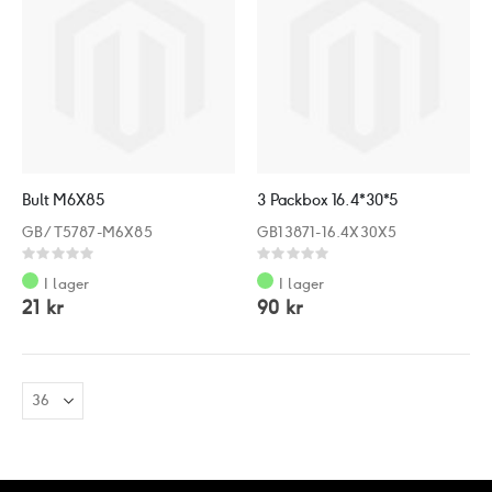
Bult M6X85
3 Packbox 16.4*30*5
GB/T5787-M6X85
GB13871-16.4X30X5
Rating:
Rating:
0%
0%
I lager
I lager
21 kr
90 kr