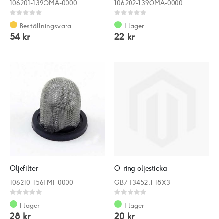
106201-139QMA-0000
106202-139QMA-0000
Rating:
Rating:
0%
0%
Beställningsvara
I lager
54 kr
22 kr
Oljefilter
O-ring oljesticka
106210-156FMI-0000
GB/T3452.1-18X3
Rating:
Rating:
0%
0%
I lager
I lager
28 kr
20 kr