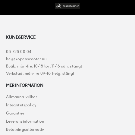
KUNDSERVICE
08-728 00 04
hej@kopenscooter.nu
Butik: mån-fre: 10-18 lör: 11-16 sön: stängt
Verkstad: mån-fre 09-18 helg: stängt
MER INFORMATION
Allmänna villkor
Integritetspolicy
Garantier
Leveransinformation
Betalningsalternativ