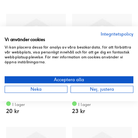
Integritetspolicy
Vi använder cookies
Vi kan placera dessa för analys av våra besökardata, för att förbättra
vår webbplats, visa personligt innehåll och för att ge dig en fantastisk
webbplatsupplevelse. För mer information om cookies använder vi
öppna inställningarna.
Acceptera alla
O-ring oljeplugg
Bult M6X100
Neka
Nej, justera
GB/T3452.1-30.8X3
GB/T5787-M6X100
Rating:
Rating:
0%
0%
I lager
I lager
20 kr
23 kr