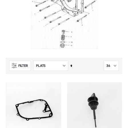
Sätt
FILTER
fallande
sortering