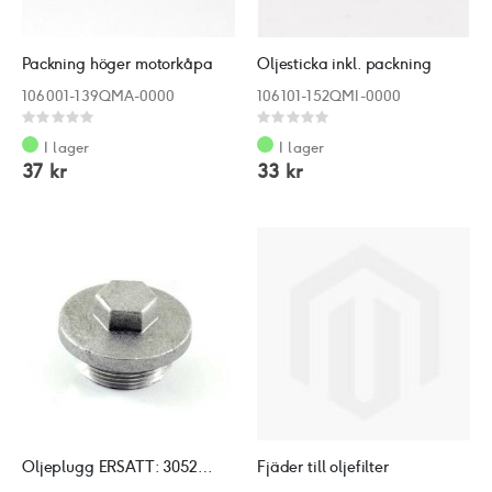
Packning höger motorkåpa
Oljesticka inkl. packning
106001-139QMA-0000
106101-152QMI-0000
Rating:
Rating:
0%
0%
I lager
I lager
37 kr
33 kr
Oljeplugg ERSATT: 3052005
Fjäder till oljefilter