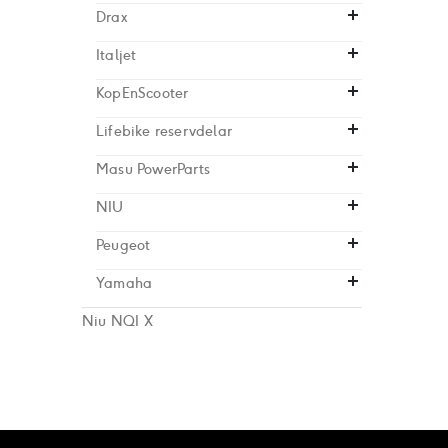
Drax
Italjet
KopEnScooter
Lifebike reservdelar
Masu PowerParts
NIU
Peugeot
Yamaha
Niu NQI X