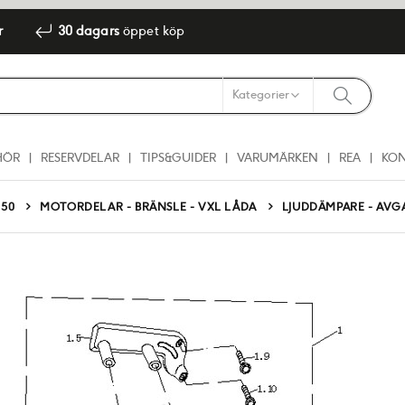
r
30 dagars
öppet köp
HÖR
RESERVDELAR
TIPS&GUIDER
VARUMÄRKEN
REA
KO
 50
MOTORDELAR - BRÄNSLE - VXL LÅDA
LJUDDÄMPARE - AVG