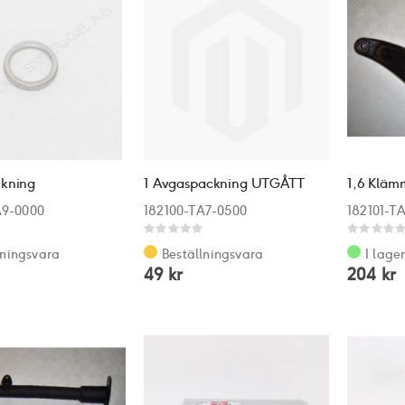
kning
1 Avgaspackning UTGÅTT
1,6 Kläm
A9-0000
182100-TA7-0500
182101-T
Rating:
Rating:
0%
0%
lningsvara
Beställningsvara
I lage
49 kr
204 kr