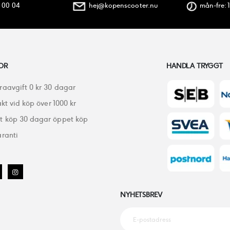
 00 04
hej@kopenscooter.nu
mån-fre: 1
OR
HANDLA TRYGGT
raavgift 0 kr 30 dagar
akt vid köp över 1000 kr
 köp 30 dagar öppet köp
ranti
NYHETSBREV