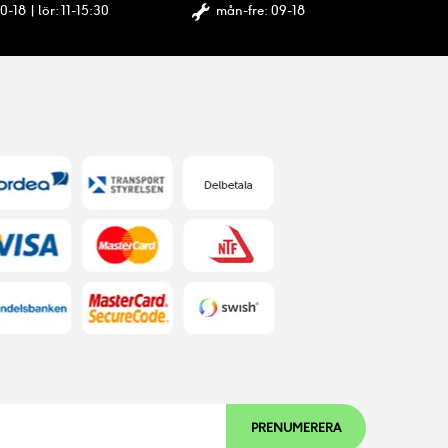
0-18 | lör: 11-15:30
mån-fre: 09-18
PRENUMERERA