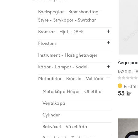
Backspeglar - Bromshandtag -
Styre - Strykåpor - Switchar
Bromsar - Hjul - Däck
Elsystem
Instrument - Hastighetsvajer
Avgaspac
Kåpor - Lampor - Sadel
182010-T
Motordelar - Bränsle - Vxl låda
Rating:
0%
Bestäl
Motorkåpa Höger - Oljefilter
55 kr
Ventilkåpa
Cylinder
Bakväxel - Växellåda