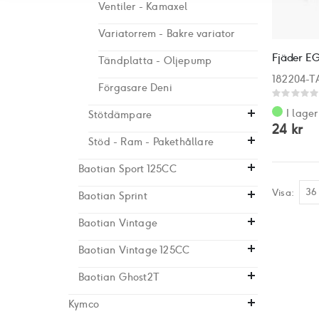
Ventiler - Kamaxel
Variatorrem - Bakre variator
Fjäder E
Tändplatta - Oljepump
182204-T
Förgasare Deni
Rating:
0%
I lager
Stötdämpare
24 kr
Stöd - Ram - Pakethållare
Baotian Sport 125CC
Visa
Baotian Sprint
Baotian Vintage
Baotian Vintage 125CC
Baotian Ghost2T
Kymco