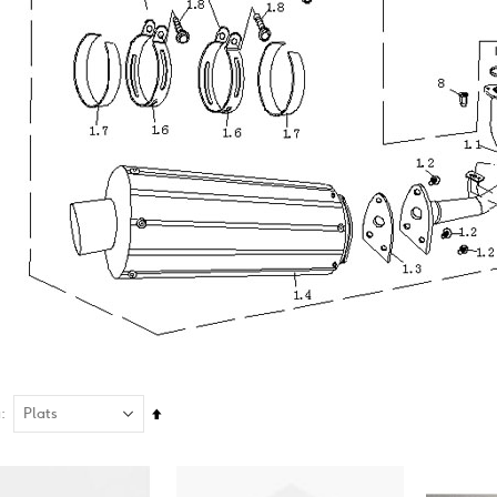
Sätt
å
fallande
sortering