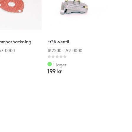
dämparpackning
EGR-ventil
A7-0000
182200-TA9-0000
Rating:
0%
r
I lager
199 kr