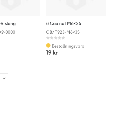
GR-slang
8 Cap nuTM6×35
A9-0000
GB/T923-M6×35
Rating:
0%
Beställningsvara
19 kr