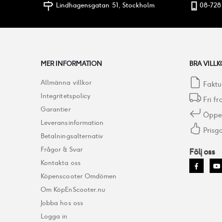
Lindhagensgatan 51, Stockholm
08-728
MER INFORMATION
BRA VILLK
Allmänna villkor
Faktu
Integritetspolicy
Fri fr
Garantier
Öppet
Leveransinformation
Prisga
Betalningsalternativ
Frågor & Svar
Följ oss
Kontakta oss
Köpenscooter Omdömen
Om KöpEnScooter.nu
Jobba hos oss
Logga in