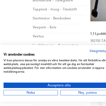
Bränsletank - Tankgivare
Topplock - Insug - Tändstift
Startmotor - Bendixdrev
Vevparti - Kolv
Vevhus
182110-T
Ljuddämpare - Avgassystem
Rating:
0%
Integritets
I lager
Förgasare Hualong
Vi använder cookies
508 kr
Vi kan placera dessa för analys av våra besökardata, för att förbättra vå
Variatorkåpa
webbplats, visa personligt innehåll och för att ge dig en fantastisk
webbplatsupplevelse. För mer information om cookies använder vi öppna
inställningarna.
Fläktkåpor - Luftintag
Luftfilter - Luftburk
Acceptera alla
Kamkedja
Neka
Nej, justera
Variator - Kick