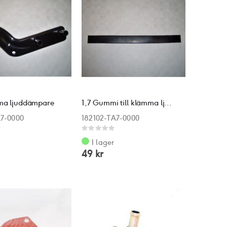
ma ljuddämpare
1,7 Gummi till klämma ljuddämpare
A7-0000
182102-TA7-0000
Rating:
0%
r
I lager
49 kr