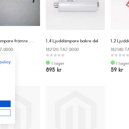
1,1 Ljuddämpare främre del
1,4 Ljuddämpare bakre del
1,2 Ljud
A7-0000
182120-TA7-0000
182140-T
Rating:
Rating:
0%
0%
policy
I lager
I lage
895 kr
59 kr
r