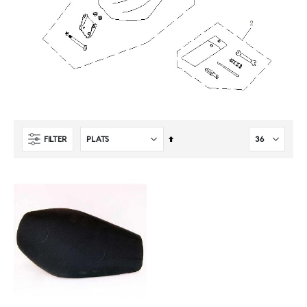
Sätt
FILTER
fallande
sortering