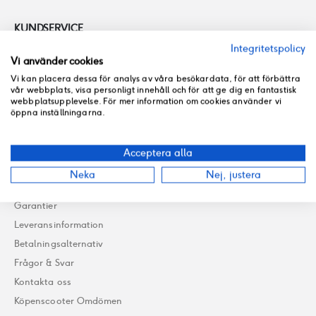
KUNDSERVICE
Integritetspolicy
Vi använder cookies
08-728 00 04
hej@kopenscooter.nu
Vi kan placera dessa för analys av våra besökardata, för att förbättra
vår webbplats, visa personligt innehåll och för att ge dig en fantastisk
Butik: mån-fre: 10-18 lör: 11-16 sön: stängt
webbplatsupplevelse. För mer information om cookies använder vi
Verkstad: mån-fre 09-18 helg: stängt
öppna inställningarna.
MER INFORMATION
Acceptera alla
Allmänna villkor
Neka
Nej, justera
Integritetspolicy
Garantier
Leveransinformation
Betalningsalternativ
Frågor & Svar
Kontakta oss
Köpenscooter Omdömen