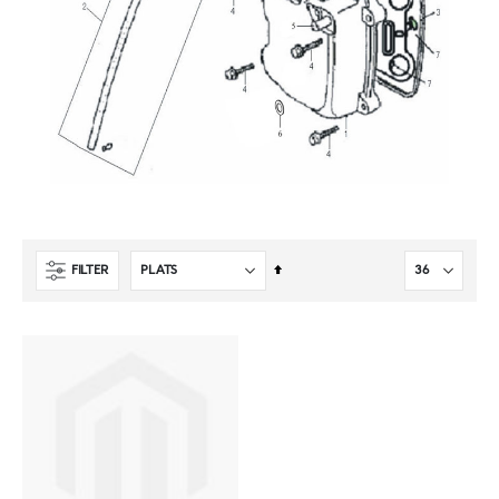
Sätt
FILTER
fallande
sortering